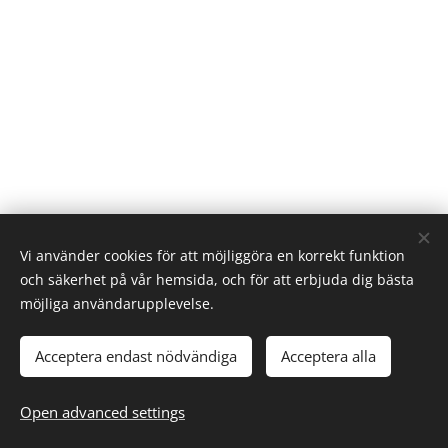
Vi använder cookies för att möjliggöra en korrekt funktion
Användarvillkor
och säkerhet på vår hemsida, och för att erbjuda dig bästa
möjliga användarupplevelse.
GDPR
Org. nr - 559568-2740 - Registred for VATs and F-tax
Acceptera endast nödvändiga
Acceptera alla
Languages
Open advanced settings
Svenska
English