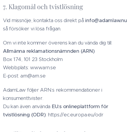
7. Klagomål och tvistlösning
Vid missnöje, kontakta oss direkt på
info@adamlaw.nu
så försöker vi lösa frågan.
Om vi inte kommer överens kan du vända dig till:
Allmänna reklamationsnämnden (ARN)
Box 174, 101 23 Stockholm
Webbplats: www.arn.se
E-post: arn@arn.se
AdamLaw följer ARN:s rekommendationer i
konsumenttvister.
Du kan även använda
EU:s onlineplattform för
tvistlösning (ODR)
: https://ec.europa.eu/odr