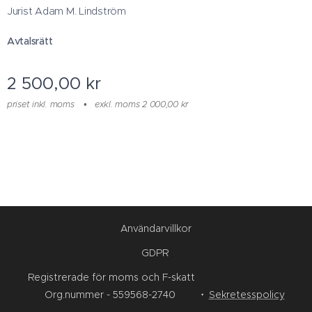
Jurist Adam M. Lindström
Avtalsrätt
2 500,00
kr
priset inkl. moms
exkl. moms 2 000,00 kr
Användarvillkor
GDPR
Registrerade för moms och F-skatt
Org.nummer - 559568-2740
Sekretesspolicy