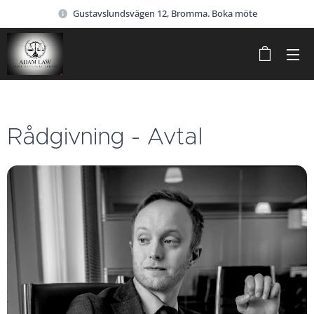
Gustavslundsvägen 12, Bromma. Boka möte
Rådgivning - Avtal